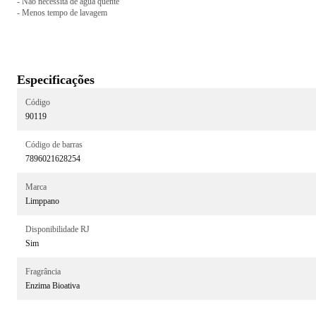
- Não necessita de água quente
- Menos tempo de lavagem
Especificações
Código
90119
Código de barras
7896021628254
Marca
Limppano
Disponibilidade RJ
Sim
Fragrância
Enzima Bioativa