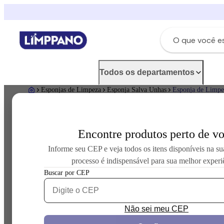
Todos os departamentos
Esponjas de Limpeza
Esponja Salva Unhas
Esponja de Limpe
E
Encontre produtos perto de v
-
Informe seu CEP e veja todos os itens disponíveis na su
processo é indispensável para sua melhor experi
C
Buscar por CEP
Ho
C
qu
Não sei meu CEP
duas emb