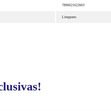
7896021622603
Limppano
clusivas!