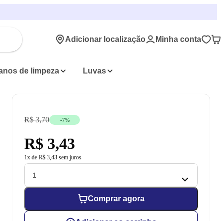
Adicionar localização
Minha conta
anos de limpeza
Luvas
R$ 3,70
-
7
%
R$ 3,43
1
x de
R$ 3,43
sem juros
Comprar agora