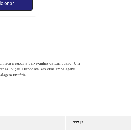
icionar
! Conheça a esponja Salva-unhas da Limppano. Um
var as louças. Disponível em duas embalagens:
alagem unitária
33712