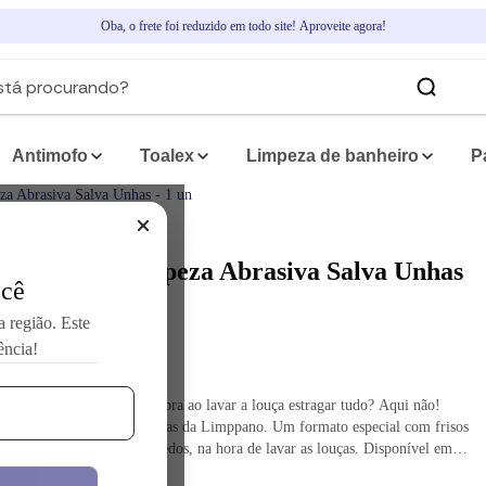
Oba, o frete foi reduzido em todo site! Aproveite agora!
Antimofo
Toalex
Limpeza de banheiro
P
za Abrasiva Salva Unhas - 1 un
sponja de Limpeza Abrasiva Salva Unhas
ocê
 1 un
a região. Este
ência!
od.:
33712
ras fazendo as suas unhas pra ao lavar a louça estragar tudo? Aqui não!
onheça a esponja Salva-unhas da Limppano. Um formato especial com frisos
e protegem suas unhas e dedos, na hora de lavar as louças. Disponível em
alagens: Esponja Salva Unhas embalagem com 3 Unidades Esponja
mais informações