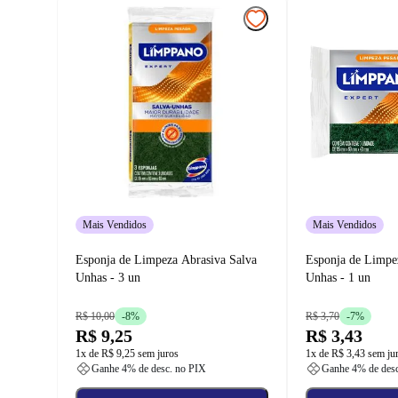
Mais Vendidos
Mais Vendidos
Esponja de Limpeza Abrasiva Salva
Esponja de Limpe
Unhas - 3 un
Unhas - 1 un
R$ 10,00
-
8
%
R$ 3,70
-
7
%
R$ 9,25
R$ 3,43
1
x de
R$ 9,25
sem juros
1
x de
R$ 3,43
sem ju
Ganhe
4
% de desc. no PIX
Ganhe
4
% de des