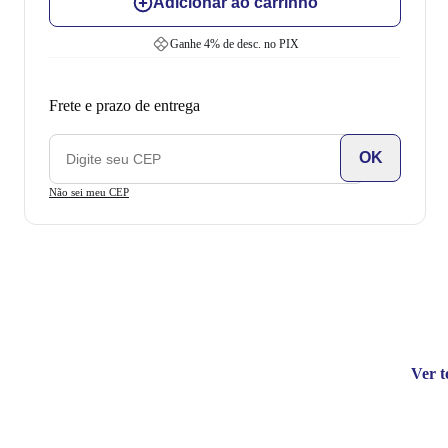
Adicionar ao carrinho
Ganhe
4
% de desc. no PIX
Frete e prazo de entrega
OK
Não sei meu CEP
Ver t