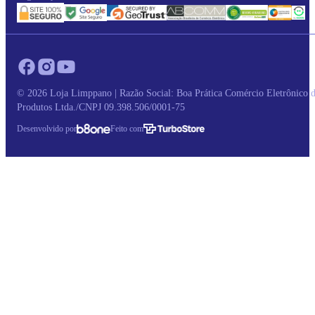
© 2026 Loja Limppano | Razão Social: Boa Prática Comércio Eletrônico 
Produtos Ltda./CNPJ 09.398.506/0001-75
Desenvolvido por
Feito com