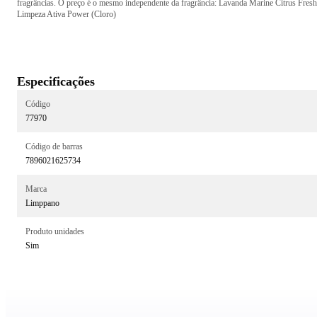
fragrâncias. O preço é o mesmo independente da fragrância: Lavanda Marine Citrus Fresh
Limpeza Ativa Power (Cloro)
Especificações
Código
77970
Código de barras
7896021625734
Marca
Limppano
Produto unidades
Sim