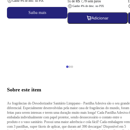
Ganhe
4
% de desc. no PIX
1
x de
R$ 7,79
sem juros
1
Ganhe
4
% de desc. no PIX
Saiba mais
Adicionar
Página
1
de
3
Sobre este item
As fragrâncias do Desodorizador Sanitário Limppano - Pastilha Adesiva são o seu grande
diferencial. Especialmente desenvolvidas pela maior casa de fragrâncias do mundo, foram
feitas para serem intensas e terem uma duração muito mais longa! Cada Pastilha Adesiva é
embalada individualmente com papel protetor, sendo desnecessário o contato entre o
produto e o vaso sanitário. Possui uma maior aderência e cola fácil! Cada embalagem vem
com 3 pastilhas, super fáceis de aplicar, que duram até 390 descargas! Disponível em 5