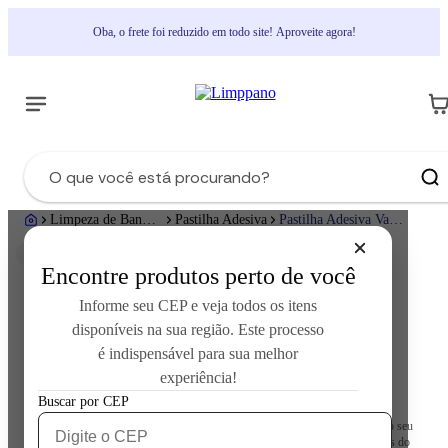
Oba, o frete foi reduzido em todo site! Aproveite agora!
Limpeza de Banheiro
Pastilha Adesiva
Pastilha Adesiva Vaso Sanitário Marine - 3 un
Encontre produtos perto de você
Informe seu CEP e veja todos os itens
disponíveis na sua região. Este processo
Pastilha Adesiva Vaso Sanitário Marine - 3 un
é indispensável para sua melhor
experiência!
Cod.:
77970
Buscar por CEP
As fragrâncias do Desodorizador Sanitário Limppano - Pastilha Adesiva são o seu
grande diferencial. Especialmente desenvolvidas pela maior casa de fragrâncias do