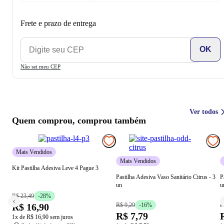
Frete e prazo de entrega
OK
Não sei meu CEP
Ver todos
Quem comprou, comprou também
Mais Vendidos
Mais Vendidos
Kit Pastilha Adesiva Leve 4 Pague 3
Pastilha Adesiva Vaso Sanitário Citrus - 3
P
un
u
R$ 23,49
-
28
%
R$ 16,90
R$ 9,29
-
16
%
R
R$ 7,79
1
x de
R$ 16,90
sem juros