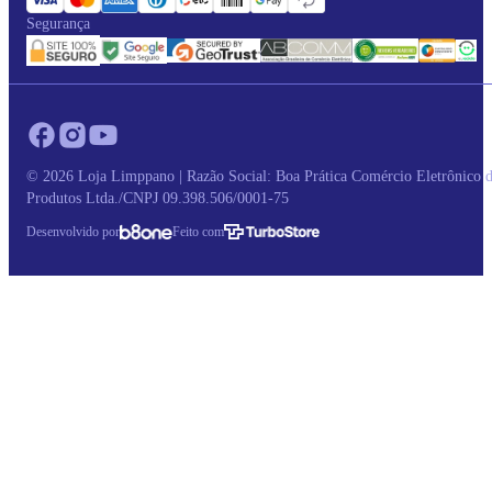
Segurança
© 2026 Loja Limppano | Razão Social: Boa Prática Comércio Eletrônico 
Produtos Ltda./CNPJ 09.398.506/0001-75
Desenvolvido por
Feito com